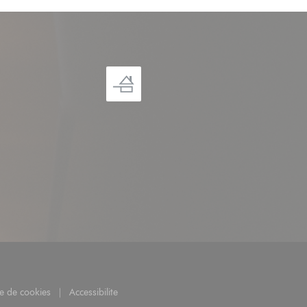
ouvre une nouvelle fenêtre))
ue de cookies
Accessibilite
((ouvre une nouvelle fenêtre))
((ouvre une nouvelle fenêtre))