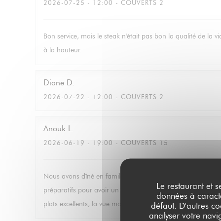
2026-07-25
- 12:00 - COUVERTS 2
Bon service, mais le steak n'était pas bon la qualité de la 
à la hauteur.
Diane
D
2026-07-22
- 12:00 - COUVERTS 2
Anouk
L
2026-06-19
- 19:00 - COUVERTS 15
Nous avons dîné en famille au six seven le jour de notre ma
Le restaurant et s
préparatifs pour avoir un menu le plus adapté à nos préféren
données à caractèr
plats excellents, la vue magnifique. Nous étions très conte
défaut. D'autres co
analyser votre navig