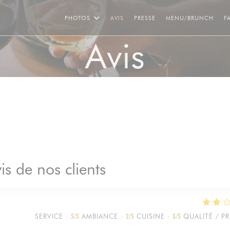
((OU
PHOTOS
AVIS
PRESSE
MENU/BRUNCH
F
Avis
is de nos clients
SERVICE
:
5
/5
AMBIANCE
:
2
/5
CUISINE
:
3
/5
QUALITÉ / PR