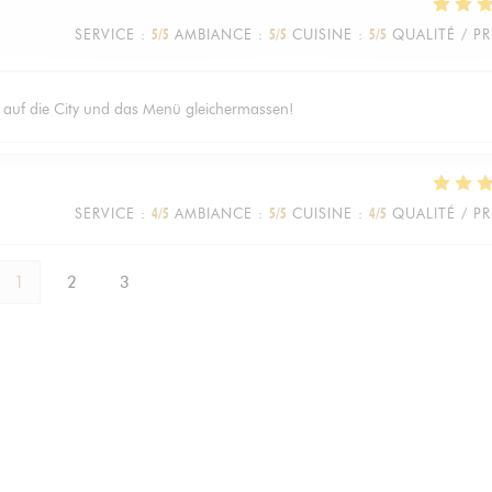
SERVICE
:
5
/5
AMBIANCE
:
5
/5
CUISINE
:
5
/5
QUALITÉ / PR
k auf die City und das Menü gleichermassen!
SERVICE
:
4
/5
AMBIANCE
:
5
/5
CUISINE
:
4
/5
QUALITÉ / PR
1
2
3