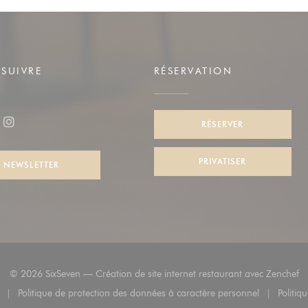
SUIVRE
RÉSERVATION
le fenêtre))
RÉSERVER
ook ((ouvre une nouvelle fenêtre))
Instagram ((ouvre une nouvelle fenêtre))
PRIVATISER
NEWSLETTER
((
© 2026 SixSeven — Création de site internet restaurant avec
Zenchef
Politique de protection des données à caractère personnel
Politiq
elle fenêtre))
((ouvre une nouvelle fenêtre))
((ouvre une nouvelle fenêtre))