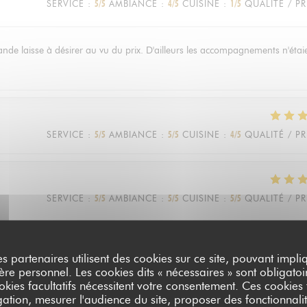
SERVICE
:
5
/5
AMBIANCE
:
4
/5
CUISINE
:
1
/5
QUALITÉ / PR
viande laisse à désirer au vu du prix. D'ailleurs les accompagnements n'étai
SERVICE
:
5
/5
AMBIANCE
:
5
/5
CUISINE
:
4
/5
QUALITÉ / PR
SERVICE
:
5
/5
AMBIANCE
:
5
/5
CUISINE
:
5
/5
QUALITÉ / PR
riage civil. Même si cela avait requis pas mal de négociations pour les
es partenaires utilisent des cookies sur ce site, pouvant impli
ces, la soirée s’est déroulée à la perfection! Le service était impeccable, 
e personnel. Les cookies dits « nécessaires » sont obligatoir
nts et tous les invités également! À recommander!
okies facultatifs nécessitent votre consentement. Ces cookies f
ation, mesurer l'audience du site, proposer des fonctionnalit