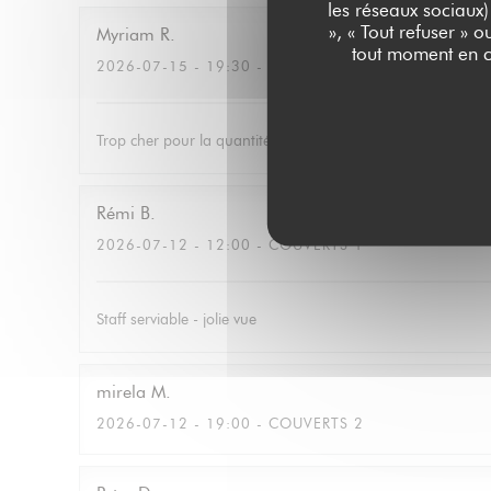
les réseaux sociaux)
», « Tout refuser » 
Myriam
R
tout moment en c
2026-07-15
- 19:30 - COUVERTS 2
Trop cher pour la quantité
Rémi
B
2026-07-12
- 12:00 - COUVERTS 1
Staff serviable - jolie vue
mirela
M
2026-07-12
- 19:00 - COUVERTS 2