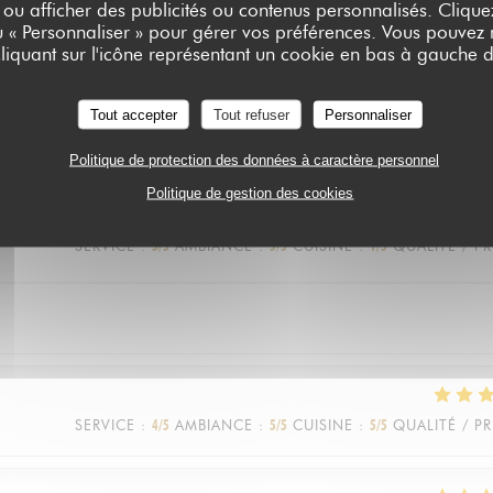
 ou afficher des publicités ou contenus personnalisés. Clique
ou « Personnaliser » pour gérer vos préférences. Vous pouvez
liquant sur l'icône représentant un cookie en bas à gauche d
SERVICE
:
5
/5
AMBIANCE
:
5
/5
CUISINE
:
3
/5
QUALITÉ / PR
Tout accepter
Tout refuser
Personnaliser
Politique de protection des données à caractère personnel
Politique de gestion des cookies
SERVICE
:
5
/5
AMBIANCE
:
5
/5
CUISINE
:
1
/5
QUALITÉ / PR
SERVICE
:
4
/5
AMBIANCE
:
5
/5
CUISINE
:
5
/5
QUALITÉ / PR