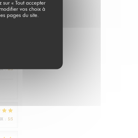
z sur « Tout accepter
 modifier vos choix à
es pages du site.
IX
:
1
/5
IX
:
3
/5
IX
:
5
/5