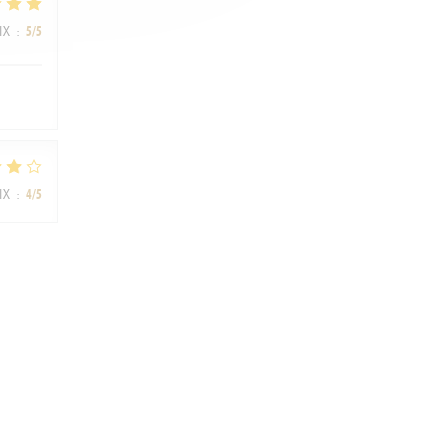
IX
:
5
/5
IX
:
4
/5