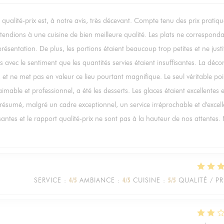
qualité-prix est, à notre avis, très décevant. Compte tenu des prix pratiqu
endions à une cuisine de bien meilleure qualité. Les plats ne corresponda
ésentation. De plus, les portions étaient beaucoup trop petites et ne justi
vec le sentiment que les quantités servies étaient insuffisantes. La déco
et ne met pas en valeur ce lieu pourtant magnifique. Le seul véritable poi
 aimable et professionnel, a été les desserts. Les glaces étaient excellentes e
 résumé, malgré un cadre exceptionnel, un service irréprochable et d'excell
fisantes et le rapport qualité-prix ne sont pas à la hauteur de nos attentes
SERVICE
:
4
/5
AMBIANCE
:
4
/5
CUISINE
:
5
/5
QUALITÉ / PR