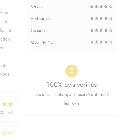
Service
és et
Ambiance
ient
fiaient
Cuisine
ration
Qualité/Prix
nt
t
ents
. Nous
100% avis vérifiés
Seuls les clients ayant réservé ont laissé
leur avis
IX
:
4
/5