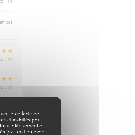
IX
:
1
/5
ent pas
IX
:
4
/5
IX
:
5
/5
quer la collecte de
les
es et installés par
acultatifs servent à
és (ex : en lien avec