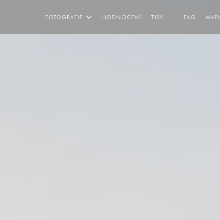
((OTEVŘ
FOTOGRAFIE
HODNOCENÍ
TISK
FAQ
MAP
((OTEVŘE SE V