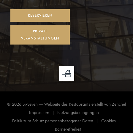
RESERVIEREN
PRIVATE
VERANSTALTUNGEN
((öf
© 2026 SixSeven — Webseite des Restaurants erstellt von
Zenchef
Impressum
Nutzungsbedingungen
((öffnet ein neues Fenster))
((öffnet ein neues Fenster))
Politik zum Schutz personenbezogener Daten
Cookies
((öffnet ein neues Fenster))
((öffnet ein
Barrierefreiheit
((öffnet ein neues Fenster))