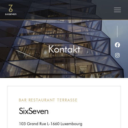
Kontakt
Face
Inst
BAR RESTAURANT TERRASSE
SixSeven
((öffnet ein neues Fenster))
103 Grand Rue L-1660 Luxembourg