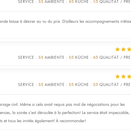
SERVICE
:
5
/5
AMBIENTE
:
4
/5
KÜCHE
:
1
/5
QUALITÄT / PRE
viande laisse à désirer au vu du prix. D'ailleurs les accompagnements n'étai
SERVICE
:
5
/5
AMBIENTE
:
5
/5
KÜCHE
:
4
/5
QUALITÄT / PRE
SERVICE
:
5
/5
AMBIENTE
:
5
/5
KÜCHE
:
5
/5
QUALITÄT / PRE
riage civil. Même si cela avait requis pas mal de négociations pour les
ces, la soirée s’est déroulée à la perfection! Le service était impeccable, 
nts et tous les invités également! À recommander!