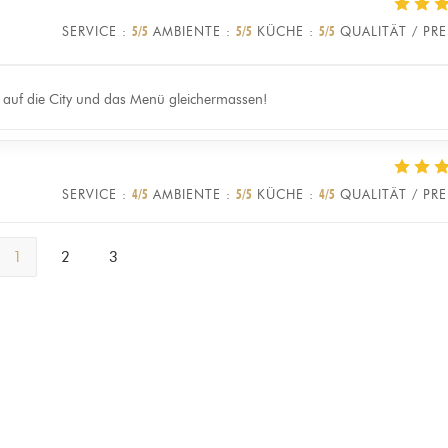
SERVICE
:
5
/5
AMBIENTE
:
5
/5
KÜCHE
:
5
/5
QUALITÄT / PRE
k auf die City und das Menü gleichermassen!
SERVICE
:
4
/5
AMBIENTE
:
5
/5
KÜCHE
:
4
/5
QUALITÄT / PRE
1
2
3