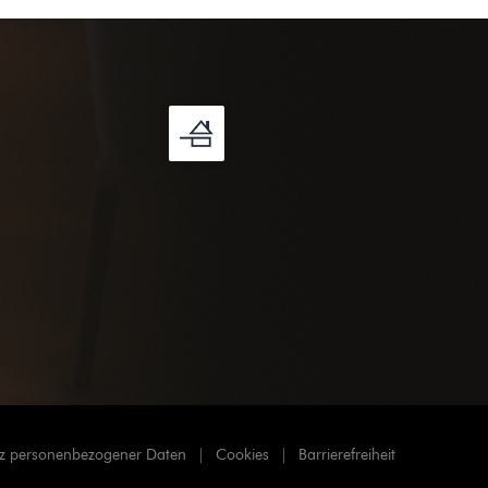
utz personenbezogener Daten
Cookies
Barrierefreiheit
((öffnet ein neues Fenster))
((öffnet ein neues Fenster))
((öffnet ein neues Fen