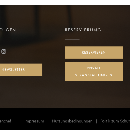
FOLGEN
RESERVIERUNG
Fenster))
RESERVIEREN
ook ((öffnet ein neues Fenster))
Instagram ((öffnet ein neues Fenster))
PRIVATE
NEWSLETTER
VERANSTALTUNGEN
((öffnet ein neues Fenster))
enchef
Impressum
Nutzungsbedingungen
Politik zum Sch
((öffnet ein neues Fenster))
((öffnet ein neues Fenster))