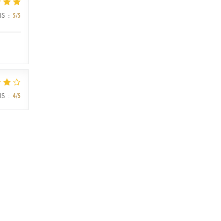
IS
:
5
/5
IS
:
4
/5