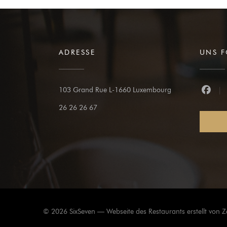
ADRESSE
UNS 
((öffnet ein neues 
103 Grand Rue L-1660 Luxembourg
Faceb
26 26 26 67
© 2026 SixSeven — Webseite des Restaurants erstellt von
Z