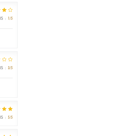
IS
:
1
/5
IS
:
3
/5
IS
:
5
/5