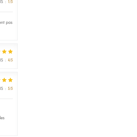
IS
:
1
/5
ent pas
IS
:
4
/5
IS
:
5
/5
les