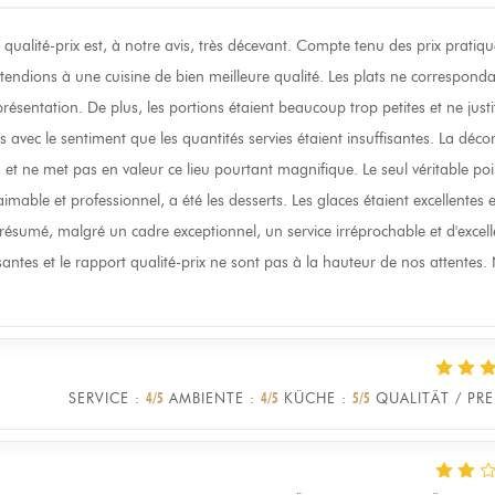
qualité-prix est, à notre avis, très décevant. Compte tenu des prix pratiqu
endions à une cuisine de bien meilleure qualité. Les plats ne corresponda
ésentation. De plus, les portions étaient beaucoup trop petites et ne justi
vec le sentiment que les quantités servies étaient insuffisantes. La déco
et ne met pas en valeur ce lieu pourtant magnifique. Le seul véritable poi
 aimable et professionnel, a été les desserts. Les glaces étaient excellentes e
 résumé, malgré un cadre exceptionnel, un service irréprochable et d'excell
fisantes et le rapport qualité-prix ne sont pas à la hauteur de nos attentes
SERVICE
:
4
/5
AMBIENTE
:
4
/5
KÜCHE
:
5
/5
QUALITÄT / PRE