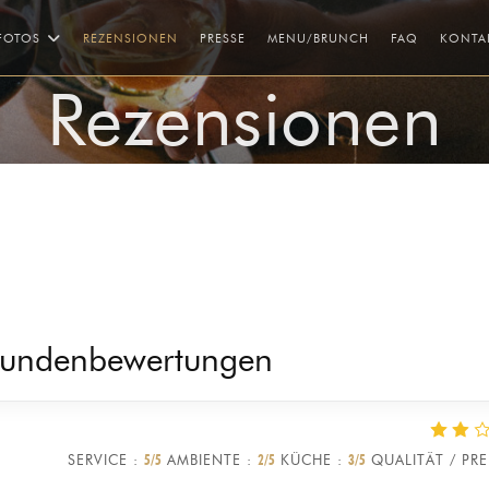
((ÖFFNET EIN NEU
((ÖFFNET 
FOTOS
REZENSIONEN
PRESSE
MENU/BRUNCH
FAQ
KONTA
Rezensionen
Kundenbewertungen
SERVICE
:
5
/5
AMBIENTE
:
2
/5
KÜCHE
:
3
/5
QUALITÄT / PRE