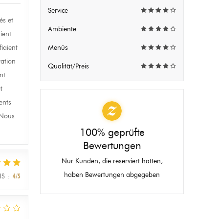
Service
és et
Ambiente
ient
fiaient
Menüs
ration
Qualität/Preis
nt
t
ents
. Nous
100% geprüfte
Bewertungen
Nur Kunden, die reserviert hatten,
haben Bewertungen abgegeben
IS
:
4
/5