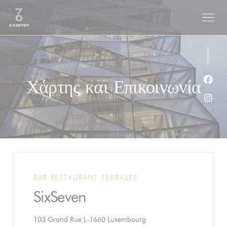
Πίνακας διαχείρισης "Μπισκότων" (Cookies)
Χάρτης και Επικοινωνία
Face
Inst
BAR RESTAURANT TERRASSE
SixSeven
((ανοίγει σε νέο παράθυρο))
103 Grand Rue L-1660 Luxembourg