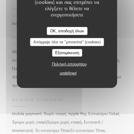
(cookies) και σας επιτρέπει να
ελέγξετε τι θέλετε να
ΤΎΠΟΣ ΕΠΙΧΕΊΡΗΣΗΣ
ενεργοποιήσετε
bar restaurant terrasse, Bar Restaurant Rooftop
OK, αποδοχή όλων
ΥΠΗΡΕΣΊΕΣ
Απόρριψε όλα τα "μπισκότα" (cookies)
Μεσημεριανό, Ιδιωτικό δωμάτιο, ιδιωτικοποίηση του
Εξατομίκευση
εστιατορίου, Ιδιωτική μίσθωση, Απενεργοποιημένη πρόσβαση,
Πολιτική απορρήτου
Πανοραμική θέα από την Αίθριο, Rooftop Privatization,
undefined
Αίθουσα χορού, Νύχτες χορού, Εκδηλώσεις, Σεμινάρια, Φιλικό
προς τα ζώα, WIFI, ταράτσα
ΜΈΘΟΔΟΙ ΠΛΗΡΩΜΉΣ
Mobile payment, Χωρίς επαφή, Apple Pay, Εστιατόριο Ticket,
Χρώμα χωρίς επαφήΧρώμα χωρίς επαφή, Eurocard /
Mastercard, Το εστιατόριο TitresΤο εστιατόριο Titres,