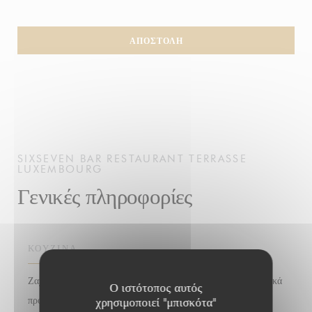
SIXSEVEN
BAR RESTAURANT TERRASSE
LUXEMBOURG
Γενικές πληροφορίες
ΚΟΥΖΊΝΑ
Ζαχαροπλαστική, Ζύμη, Μεσημεριανό, Bistronomique, Τοπικά
Ο ιστότοπος αυτός
προϊόντα, νωπού προϊόντος
χρησιμοποιεί "μπισκότα"