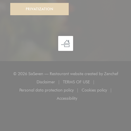
PRIVATIZATION
((opens
© 2026 SixSeven — Restaurant website created by
Zenchef
Disclaimer
TERMS OF USE
((opens in a new window))
((opens in a new window))
Personal data protection policy
Cookies policy
((opens in a new window))
((opens in a new 
Accessibility
((opens in a new window))