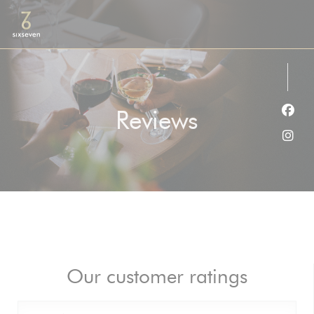
Personalizing your cookie choices
Reviews
Face
Inst
Our customer ratings