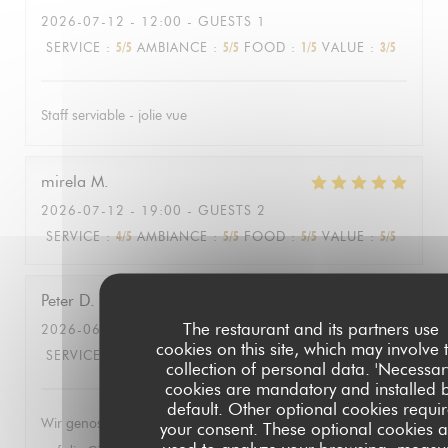
2026-07-12
- 12:00 - GUESTS 1
SERVICE
:
5
/5
AMBIANCE
:
5
/5
FOOD
:
1
/5
VALUE
:
3
/5
Staff serviable - jolie vue
mirela
M
2026-07-12
- 19:00 - GUESTS 2
SERVICE
:
4
/5
AMBIANCE
:
5
/5
FOOD
:
5
/5
VALUE
:
5
/5
Peter
D
The restaurant and its partners use
2026-06-27
- 19:30 - GUESTS 2
cookies on this site, which may involve 
SERVICE
:
5
/5
AMBIANCE
:
5
/5
FOOD
:
5
/5
VALUE
:
5
/5
collection of personal data. 'Necessar
cookies are mandatory and installed 
default. Other optional cookies requi
Wir genossen die herrlich entspannte Atmosphäre mit Blick
your consent. These optional cookies a