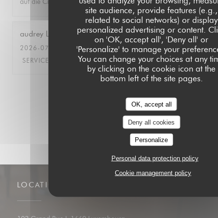
used to analyze your browsing, measu
auf die City und das Menü gleichermassen!
site audience, provide features (e.g.,
related to social networks) or display
personalized advertising or content. Cl
audrey
L
on 'OK, accept all', 'Deny all' or
2026-07-09
- 18:30 - GUESTS 15
'Personalize' to manage your preferenc
You can change your choices at any ti
SERVICE
:
4
/5
AMBIANCE
:
5
/5
FOOD
:
4
/5
VALUE
:
4
/5
by clicking on the cookie icon at the
bottom left of the site pages.
1
2
3
OK, accept all
Deny all cookies
Personalize
Personal data protection policy
Cookie management policy
LOCATION