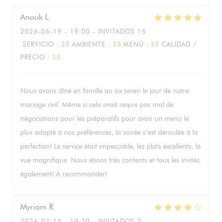
Anouk
L
2026-06-19
- 19:00 - INVITADOS 15
SERVICIO
:
5
/5
AMBIENTE
:
5
/5
MENÚ
:
5
/5
CALIDAD /
PRECIO
:
5
/5
Nous avons dîné en famille au six seven le jour de notre
mariage civil. Même si cela avait requis pas mal de
négociations pour les préparatifs pour avoir un menu le
plus adapté à nos préférences, la soirée s’est déroulée à la
perfection! Le service était impeccable, les plats excellents, la
vue magnifique. Nous étions très contents et tous les invités
également! À recommander!
Myriam
R
2026-07-15
- 19:30 - INVITADOS 2