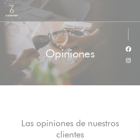
Personalización de sus opciones de cookies
Opiniones
Face
Inst
Las opiniones de nuestros
clientes