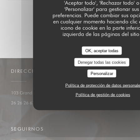
'Aceptar todo', 'Rechazar todo' o
'Personalizar' para gestionar sus
1
2
3
preferencias. Puede cambiar sus opc
en cualquier momento haciendo clic 
icono de cookie en la parte inferi
izquierda de las páginas del sitio
OK, aceptar todas
Denegar todas las cookies
DIRECCIÓN
Personalizar
Política de protección de datos personal
((abre en una nueva ventana))
103 Grand Rue L-1660 Luxembourg
Política de gestión de cookies
26 26 26 67
SEGUIRNOS