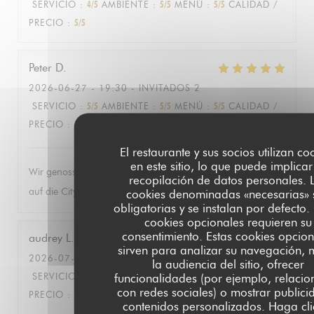
SERVICIO
:
4
/5
AMBIENTE
:
5
/5
MENÚ
:
5
/5
CALIDAD /
PRECIO
:
5
/5
Peter
D
2026-06-27
- 19:30 - INVITADOS 2
SERVICIO
:
5
/5
AMBIENTE
:
5
/5
MENÚ
:
5
/5
CALIDAD /
PRECIO
:
5
/5
El restaurante y sus socios utilizan co
en este sitio, lo que puede implicar
Wir genossen die herrlich entspannte Atmosphäre mit Blick
recopilación de datos personales. 
auf die City und das Menü gleichermassen!
cookies denominadas «necesarias» 
obligatorias y se instalan por defecto.
cookies opcionales requieren su
consentimiento. Estas cookies opcion
audrey
L
sirven para analizar su navegación, 
2026-07-09
- 18:30 - INVITADOS 15
la audiencia del sitio, ofrecer
SERVICIO
:
4
/5
AMBIENTE
:
5
/5
MENÚ
:
4
/5
CALIDAD /
funcionalidades (por ejemplo, relaci
con redes sociales) o mostrar publici
PRECIO
:
4
/5
contenidos personalizados. Haga cli