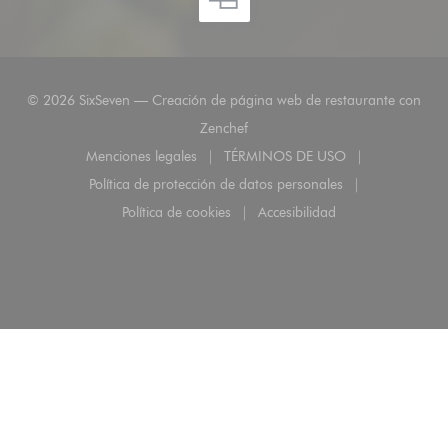
© 2026 SixSeven — Creación de página web de restaurante con
((abre en una nueva ventana))
Zenchef
Menciones legales
TÉRMINOS DE USO
((abre en una nueva ventana))
((abre en una nueva ven
Política de protección de datos personales
((abre en una nueva ventana))
Política de cookies
Accesibilidad
((abre en una nueva ventana))
((abre en una nueva ven