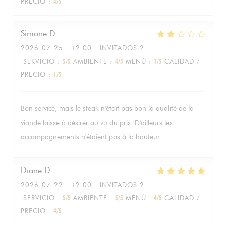
PRECIO
:
4
/5
Simone
D
2026-07-25
- 12:00 - INVITADOS 2
SERVICIO
:
5
/5
AMBIENTE
:
4
/5
MENÚ
:
1
/5
CALIDAD /
PRECIO
:
1
/5
Bon service, mais le steak n'était pas bon la qualité de la
viande laisse à désirer au vu du prix. D'ailleurs les
accompagnements n'étaient pas à la hauteur.
Diane
D
2026-07-22
- 12:00 - INVITADOS 2
SERVICIO
:
5
/5
AMBIENTE
:
5
/5
MENÚ
:
4
/5
CALIDAD /
PRECIO
:
4
/5