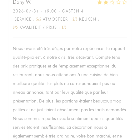
Dany
W
2026-07-31
- 19:00 - GASTEN 4
SERVICE
:
5
/5
ATMOSFEER
:
2
/5
KEUKEN
:
3
/5
KWALITEIT / PRIJS
:
1
/5
Nous avons été très déçus par notre expérience. Le rapport
qualité-prix est, à notre avis, très décevant. Compte tenu
des prix pratiqués et de l'emplacement exceptionnel du
restaurant, nous nous attendions à une cuisine de bien
meilleure qualité. Les plats ne correspondaient pas au
niveau annoncé, tant par leur qualité que par leur
présentation. De plus, les portions étaient beaucoup trop
petites et ne justifiaient absolument pas les tarifs demandés.
Nous sommes repartis avec le sentiment que les quantités
servies étaient insuffisantes. La décoration nous a
également semblé très ordinaire, voire bon marché, et ne