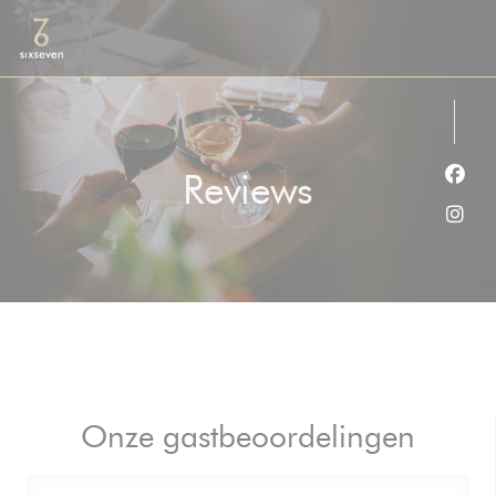
Cookies beheer paneel
Reviews
Face
Inst
Onze gastbeoordelingen