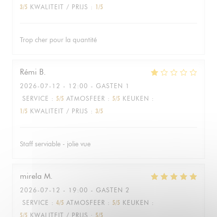
3
/5
KWALITEIT / PRIJS
:
1
/5
Trop cher pour la quantité
Rémi
B
2026-07-12
- 12:00 - GASTEN 1
SERVICE
:
5
/5
ATMOSFEER
:
5
/5
KEUKEN
:
1
/5
KWALITEIT / PRIJS
:
3
/5
Staff serviable - jolie vue
mirela
M
2026-07-12
- 19:00 - GASTEN 2
SERVICE
:
4
/5
ATMOSFEER
:
5
/5
KEUKEN
:
5
/5
KWALITEIT / PRIJS
:
5
/5