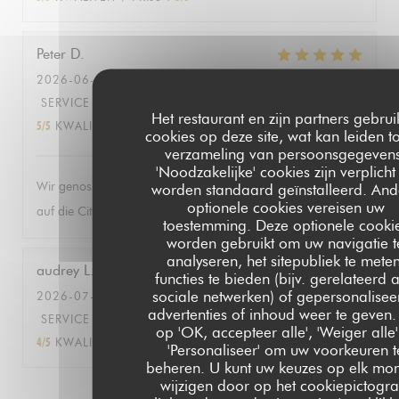
Peter
D
2026-06-27
- 19:30 - GASTEN 2
SERVICE
:
5
/5
ATMOSFEER
:
5
/5
KEUKEN
:
Het restaurant en zijn partners gebru
5
/5
KWALITEIT / PRIJS
:
5
/5
cookies op deze site, wat kan leiden t
verzameling van persoonsgegevens
'Noodzakelijke' cookies zijn verplicht
Wir genossen die herrlich entspannte Atmosphäre mit Blick
worden standaard geïnstalleerd. And
optionele cookies vereisen uw
auf die City und das Menü gleichermassen!
toestemming. Deze optionele cooki
worden gebruikt om uw navigatie t
analyseren, het sitepubliek te meten
audrey
L
functies te bieden (bijv. gerelateerd 
sociale netwerken) of gepersonalisee
2026-07-09
- 18:30 - GASTEN 15
advertenties of inhoud weer te geven. 
SERVICE
:
4
/5
ATMOSFEER
:
5
/5
KEUKEN
:
op 'OK, accepteer alle', 'Weiger alle'
4
/5
KWALITEIT / PRIJS
:
4
/5
'Personaliseer' om uw voorkeuren t
beheren. U kunt uw keuzes op elk mo
wijzigen door op het cookiepictogr
1
2
3