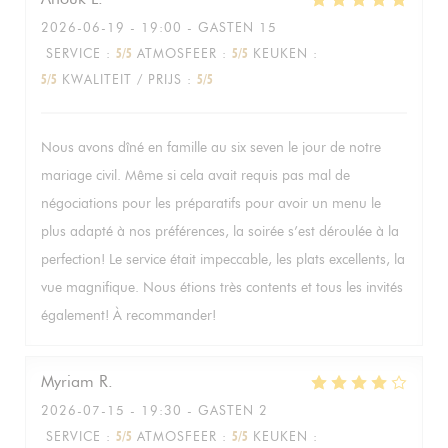
2026-06-19
- 19:00 - GASTEN 15
SERVICE
:
5
/5
ATMOSFEER
:
5
/5
KEUKEN
:
5
/5
KWALITEIT / PRIJS
:
5
/5
Nous avons dîné en famille au six seven le jour de notre
mariage civil. Même si cela avait requis pas mal de
négociations pour les préparatifs pour avoir un menu le
plus adapté à nos préférences, la soirée s’est déroulée à la
perfection! Le service était impeccable, les plats excellents, la
vue magnifique. Nous étions très contents et tous les invités
également! À recommander!
Myriam
R
2026-07-15
- 19:30 - GASTEN 2
SERVICE
:
5
/5
ATMOSFEER
:
5
/5
KEUKEN
: