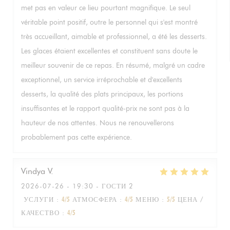
met pas en valeur ce lieu pourtant magnifique. Le seul
véritable point positif, outre le personnel qui s'est montré
très accueillant, aimable et professionnel, a été les desserts.
Les glaces étaient excellentes et constituent sans doute le
meilleur souvenir de ce repas. En résumé, malgré un cadre
exceptionnel, un service irréprochable et d'excellents
desserts, la qualité des plats principaux, les portions
insuffisantes et le rapport qualité-prix ne sont pas à la
hauteur de nos attentes. Nous ne renouvellerons
probablement pas cette expérience.
Vindya
V
2026-07-26
- 19:30 - ГОСТИ 2
УСЛУГИ
:
4
/5
АТМОСФЕРА
:
4
/5
МЕНЮ
:
5
/5
ЦЕНА /
КАЧЕСТВО
:
4
/5