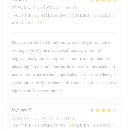
2026-06-19
- 19:00 - ГОСТИ 15
УСЛУГИ
:
5
/5
АТМОСФЕРА
:
5
/5
МЕНЮ
:
5
/5
ЦЕНА /
КАЧЕСТВО
:
5
/5
Nous avons dîné en famille au six seven le jour de notre
mariage civil. Même si cela avait requis pas mal de
négociations pour les préparatifs pour avoir un menu le
plus adapté à nos préférences, la soirée s’est déroulée à la
perfection! Le service était impeccable, les plats excellents, la
vue magnifique. Nous étions très contents et tous les invités
également! À recommander!
Myriam
R
2026-07-15
- 19:30 - ГОСТИ 2
УСЛУГИ
:
5
/5
АТМОСФЕРА
:
5
/5
МЕНЮ
:
3
/5
ЦЕНА /