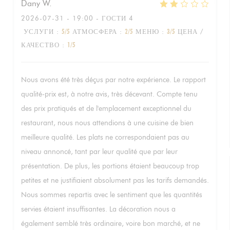
Dany
W
2026-07-31
- 19:00 - ГОСТИ 4
УСЛУГИ
:
5
/5
АТМОСФЕРА
:
2
/5
МЕНЮ
:
3
/5
ЦЕНА /
КАЧЕСТВО
:
1
/5
Nous avons été très déçus par notre expérience. Le rapport
qualité-prix est, à notre avis, très décevant. Compte tenu
des prix pratiqués et de l'emplacement exceptionnel du
restaurant, nous nous attendions à une cuisine de bien
meilleure qualité. Les plats ne correspondaient pas au
niveau annoncé, tant par leur qualité que par leur
présentation. De plus, les portions étaient beaucoup trop
petites et ne justifiaient absolument pas les tarifs demandés.
Nous sommes repartis avec le sentiment que les quantités
servies étaient insuffisantes. La décoration nous a
également semblé très ordinaire, voire bon marché, et ne