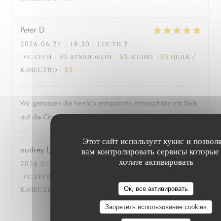
Peter
D
2026-06-27
- 19:30 - ГОСТИ 2
УСЛУГИ
:
5
/5
АТМОСФЕРА
:
5
/5
МЕНЮ
:
5
/5
ЦЕНА /
КАЧЕСТВО
:
5
/5
Wir genossen die herrlich entspannte Atmosphäre mit Blick
auf die City und das Menü gleichermassen!
Этот сайт использует кукис и позвол
audrey
L
вам контролировать сервисы которые
хотите активировать
2026-07-09
- 18:30 - ГОСТИ 15
УСЛУГИ
:
4
/5
АТМОСФЕРА
:
5
/5
МЕНЮ
:
4
/5
ЦЕНА /
Ок, все активировать
КАЧЕСТВО
:
4
/5
Запретить использование cookies
1
2
3