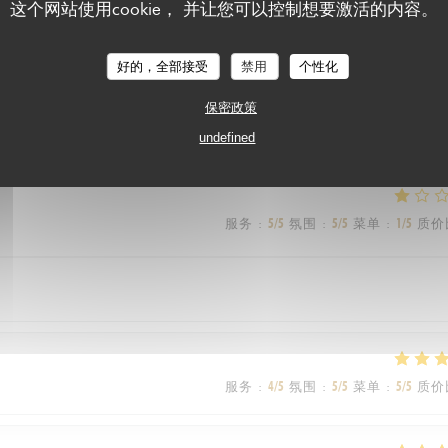
这个网站使用cookie， 并让您可以控制想要激活的内容。
服务
:
5
/5
氛围
:
5
/5
菜单
:
3
/5
质价
好的，全部接受
禁用
个性化
保密政策
undefined
服务
:
5
/5
氛围
:
5
/5
菜单
:
1
/5
质价
服务
:
4
/5
氛围
:
5
/5
菜单
:
5
/5
质价