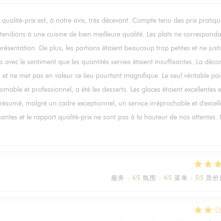
qualité-prix est, à notre avis, très décevant. Compte tenu des prix pratiqu
endions à une cuisine de bien meilleure qualité. Les plats ne corresponda
ésentation. De plus, les portions étaient beaucoup trop petites et ne justi
vec le sentiment que les quantités servies étaient insuffisantes. La déco
et ne met pas en valeur ce lieu pourtant magnifique. Le seul véritable poi
 aimable et professionnel, a été les desserts. Les glaces étaient excellentes e
 résumé, malgré un cadre exceptionnel, un service irréprochable et d'excell
fisantes et le rapport qualité-prix ne sont pas à la hauteur de nos attentes
服务
:
4
/5
氛围
:
4
/5
菜单
:
5
/5
质价