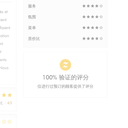
服务
és et
氛围
ient
fiaient
菜单
ration
质价比
nt
t
ents
. Nous
100% 验证的评分
仅进行过预订的顾客提供了评分
比
:
4
/5