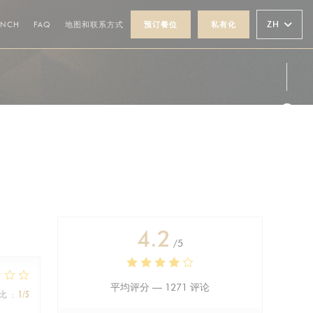
((在新窗口中打开))
((在新窗口中打开))
ZH
UNCH
FAQ
地图和联系方式
预订餐位
私有化
Fac
Ins
4.2
/5
平均评分 —
1271 评论
比
:
1
/5