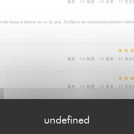
服务
:
5
/5
氛围
:
4
/5
菜单
:
1
/5
质价
viande laisse à désirer au vu du prix. D'ailleurs les accompagnements n'étai
服务
:
5
/5
氛围
:
5
/5
菜单
:
4
/5
质价
服务
:
5
/5
氛围
:
5
/5
菜单
:
5
/5
质价
riage civil. Même si cela avait requis pas mal de négociations pour les
ces, la soirée s’est déroulée à la perfection! Le service était impeccable, 
nts et tous les invités également! À recommander!