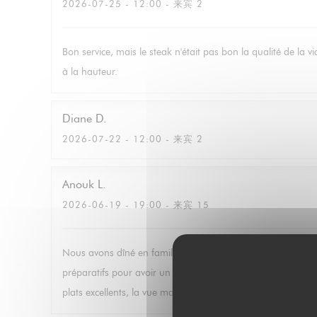
2026-07-25
- 12:00 - 来宾 2
Bon service, mais le steak n'était pas bon la qualité de la 
à la hauteur.
Diane
D
2026-07-22
- 12:00 - 来宾 2
Anouk
L
2026-06-19
- 19:00 - 来宾 15
Nous avons dîné en famille au six seven le jour de notre ma
préparatifs pour avoir un menu le plus adapté à nos préféren
plats excellents, la vue magnifique. Nous étions très conte