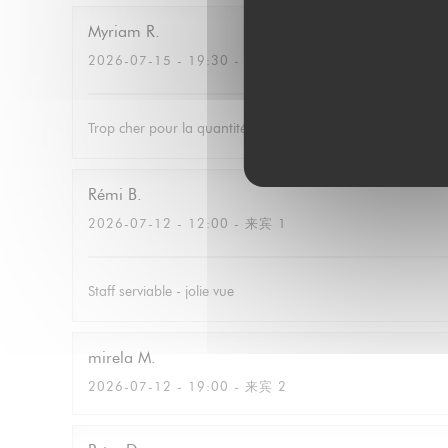
Myriam
R
2026-07-15
- 19:30 - 来宾 2
Trop cher pour la quantité
Rémi
B
2026-07-12
- 12:00 - 来宾 1
Staff serviable - jolie vue
mirela
M
2026-07-12
- 19:00 - 来宾 2