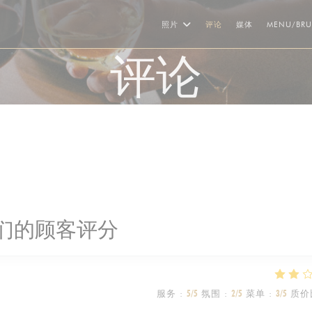
照片
评论
媒体
MENU/BR
评论
们的顾客评分
服务
:
5
/5
氛围
:
2
/5
菜单
:
3
/5
质价