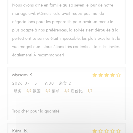
Nous avons dîné en famille au six seven le jour de notre
mariage civil. Même si cela avait requis pas mal de
négociations pour les préparatifs pour avoir un menu le
plus adapté à nos préférences, la soirée s’est déroulée à la
perfection! Le service était impeccable, les plats excellents, la
vue magnifique. Nous étions très contents et tous les invités
également! À recommander!
Myriam
R
2026-07-15
- 19:30 - 来宾 2
服务
:
5
/5
氛围
:
5
/5
菜单
:
3
/5
质价比
:
1
/5
Trop cher pour la quantité
Rémi
B