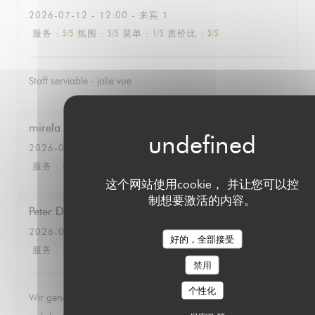
2026-07-12
- 12:00 - 来宾 1
服务
:
5
/5
氛围
:
5
/5
菜单
:
1
/5
质价比
:
3
/5
Staff serviable - jolie vue
mirela
M
2026-07-12
- 19:00 - 来宾 2
服务
:
4
/5
氛围
:
5
/5
菜单
:
5
/5
质价比
:
5
/5
这个网站使用cookie， 并让您可以控
制想要激活的内容。
Peter
D
2026-06-27
- 19:30 - 来宾 2
好的，全部接受
服务
:
5
/5
氛围
:
5
/5
菜单
:
5
/5
质价比
:
5
/5
禁用
个性化
Wir genossen die herrlich entspannte Atmosphäre mit Blick