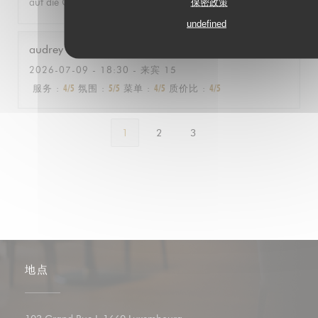
auf die City und das Menü gleichermassen!
保密政策
undefined
audrey
L
2026-07-09
- 18:30 - 来宾 15
服务
:
4
/5
氛围
:
5
/5
菜单
:
4
/5
质价比
:
4
/5
1
2
3
地点