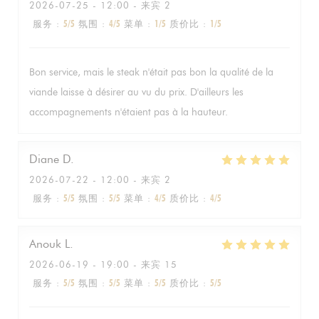
2026-07-25
- 12:00 - 来宾 2
服务
:
5
/5
氛围
:
4
/5
菜单
:
1
/5
质价比
:
1
/5
Bon service, mais le steak n'était pas bon la qualité de la
viande laisse à désirer au vu du prix. D'ailleurs les
accompagnements n'étaient pas à la hauteur.
Diane
D
2026-07-22
- 12:00 - 来宾 2
服务
:
5
/5
氛围
:
5
/5
菜单
:
4
/5
质价比
:
4
/5
Anouk
L
2026-06-19
- 19:00 - 来宾 15
服务
:
5
/5
氛围
:
5
/5
菜单
:
5
/5
质价比
:
5
/5