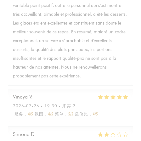
véritable point positif, outre le personnel qui s'est montré
très accueillant, aimable et professionnel, a été les desserts.
Les glaces étaient excellentes et constituent sans doute le
meilleur souvenir de ce repas. En résumé, malgré un cadre
exceptionnel, un service irréprochable et d'excellents
desserts, la qualité des plats principaux, les portions
insuffisantes et le rapport qualité-prix ne sont pas à la
hauteur de nos attentes. Nous ne renouvellerons
probablement pas cette expérience.
Vindya
V
2026-07-26
- 19:30 - 来宾 2
服务
:
4
/5
氛围
:
4
/5
菜单
:
5
/5
质价比
:
4
/5
Simone
D