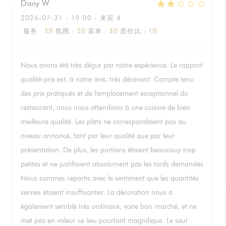
Dany
W
2026-07-31
- 19:00 - 来宾 4
服务
:
5
/5
氛围
:
2
/5
菜单
:
3
/5
质价比
:
1
/5
Nous avons été très déçus par notre expérience. Le rapport
qualité-prix est, à notre avis, très décevant. Compte tenu
des prix pratiqués et de l'emplacement exceptionnel du
restaurant, nous nous attendions à une cuisine de bien
meilleure qualité. Les plats ne correspondaient pas au
niveau annoncé, tant par leur qualité que par leur
présentation. De plus, les portions étaient beaucoup trop
petites et ne justifiaient absolument pas les tarifs demandés.
Nous sommes repartis avec le sentiment que les quantités
servies étaient insuffisantes. La décoration nous a
également semblé très ordinaire, voire bon marché, et ne
met pas en valeur ce lieu pourtant magnifique. Le seul