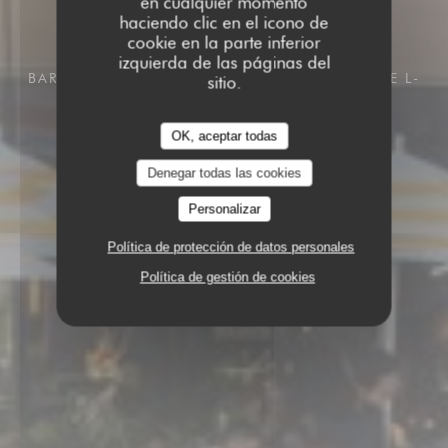
en cualquier momento
haciendo clic en el icono de
cookie en la parte inferior
izquierda de las páginas del
BAR RESTAURANT TERRASSE
103 GRAND RUE L-
sitio.
1660 LUXEMBOURG
OK, aceptar todas
Denegar todas las cookies
Personalizar
Política de protección de datos personales
Política de gestión de cookies