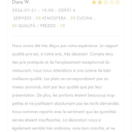
Dany
W
2026-07-31
- 19:00 - OSPITI 4
SERVIZIO
:
5
/5
ATMOSFERA
:
2
/5
CUCINA
:
3
/5
QUALITÀ / PREZZO
:
1
/5
Nous avons été très déçus par notre expérience. Le rapport
qualité-prix est, à notre avis, très décevant. Compte tenu
des prix pratiqués et de l'emplacement exceptionnel du
restaurant, nous nous attendions à une cuisine de bien
meilleure qualité. Les plats ne correspondaient pas au
niveau annoncé, tant par leur qualité que par leur
présentation. De plus, les portions étaient beaucoup trop
petites et ne justifiaient absolument pas les tarifs demandés.
Nous sommes repartis avec le sentiment que les quantités
servies étaient insuffisantes. La décoration nous a
également semblé très ordinaire, voire bon marché, et ne