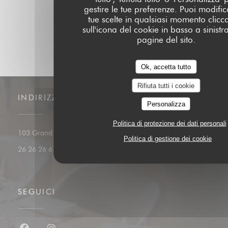
gestire le tue preferenze. Puoi modific
tue scelte in qualsiasi momento clic
sull'icona del cookie in basso a sinistr
pagine del sito.
Ok, accetta tutto
Rifiuta tutti i cookie
INDIRIZZO
Personalizza
Politica di protezione dei dati personali
((apre una nuova finestra))
103 Grand Rue L-1660 Luxembourg
Politica di gestione dei cookie
26 26 26 67
SEGUICI