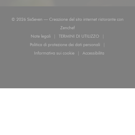
© 2026 SixSeven — Creazione del sito internet ristorante con
((apre una nuova finestra))
Zenchef
Note legali
TERMINI DI UTILIZZO
((apre una nuova finestra))
((apre una nuova finestra))
Politica di protezione dei dati personali
((apre una nuova finestra))
Informativa sui cookie
Accessibilita
((apre una nuova finestra))
((apre una nuova finest