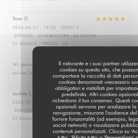
Peter
D
2026-06-27
- 19:30 - OSPITI 2
SERVIZIO
:
5
/5
ATMOSFERA
:
5
/5
CUCINA
:
5
/5
QUALITÀ / PREZZO
:
5
/5
Il ristorante e i suoi partner utilizz
Wir genossen die herrlich entspannte Atmosphäre mit Blick
cookies su questo sito, che posso
auf die City und das Menü gleichermassen!
comportare la raccolta di dati persona
cookies denominati «necessari» so
obbligatori e installati per impostaz
audrey
L
predefinita. Altri cookies opzional
richiedono il tuo consenso. Questi co
2026-07-09
- 18:30 - OSPITI 15
opzionali servono per analizzare la
SERVIZIO
:
4
/5
ATMOSFERA
:
5
/5
CUCINA
:
navigazione, misurare l'audience del 
fornire funzionalità (ad esempio, lega
4
/5
QUALITÀ / PREZZO
:
4
/5
social network) o visualizzare pubblic
contenuti personalizzati. Clicca su 'Ac
tutto', 'Rifiuta tutto' o 'Personalizza' 
1
2
3