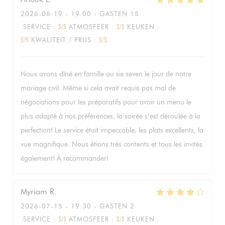
2026-06-19
- 19:00 - GASTEN 15
SERVICE
:
5
/5
ATMOSFEER
:
5
/5
KEUKEN
:
5
/5
KWALITEIT / PRIJS
:
5
/5
Nous avons dîné en famille au six seven le jour de notre
mariage civil. Même si cela avait requis pas mal de
négociations pour les préparatifs pour avoir un menu le
plus adapté à nos préférences, la soirée s’est déroulée à la
perfection! Le service était impeccable, les plats excellents, la
vue magnifique. Nous étions très contents et tous les invités
également! À recommander!
Myriam
R
2026-07-15
- 19:30 - GASTEN 2
SERVICE
:
5
/5
ATMOSFEER
:
5
/5
KEUKEN
: