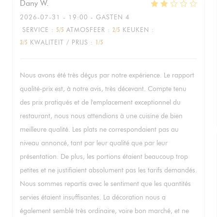
Dany
W
2026-07-31
- 19:00 - GASTEN 4
SERVICE
:
5
/5
ATMOSFEER
:
2
/5
KEUKEN
:
3
/5
KWALITEIT / PRIJS
:
1
/5
Nous avons été très déçus par notre expérience. Le rapport
qualité-prix est, à notre avis, très décevant. Compte tenu
des prix pratiqués et de l'emplacement exceptionnel du
restaurant, nous nous attendions à une cuisine de bien
meilleure qualité. Les plats ne correspondaient pas au
niveau annoncé, tant par leur qualité que par leur
présentation. De plus, les portions étaient beaucoup trop
petites et ne justifiaient absolument pas les tarifs demandés.
Nous sommes repartis avec le sentiment que les quantités
servies étaient insuffisantes. La décoration nous a
également semblé très ordinaire, voire bon marché, et ne