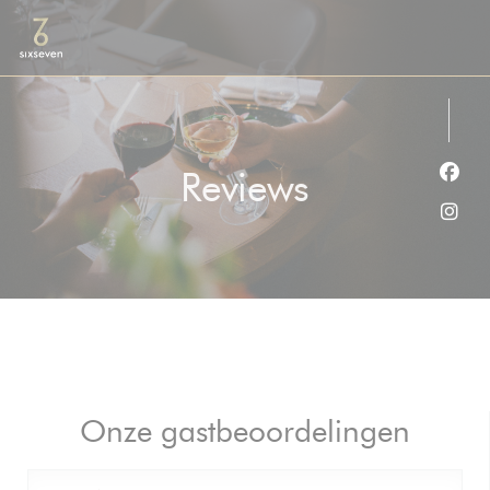
Cookies beheer paneel
Reviews
Face
Inst
Onze gastbeoordelingen