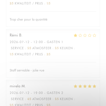
3
/5
KWALITEIT / PRIJS
:
1
/5
Trop cher pour la quantité
Rémi
B
2026-07-12
- 12:00 - GASTEN 1
SERVICE
:
5
/5
ATMOSFEER
:
5
/5
KEUKEN
:
1
/5
KWALITEIT / PRIJS
:
3
/5
Staff serviable - jolie vue
mirela
M
2026-07-12
- 19:00 - GASTEN 2
SERVICE
:
4
/5
ATMOSFEER
:
5
/5
KEUKEN
:
5
/5
KWALITEIT / PRIJS
:
5
/5