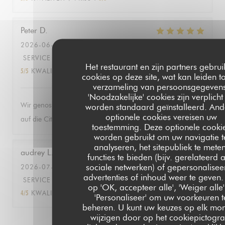
Peter
D
2026-06-27
- 19:30 - GASTEN 2
SERVICE
:
5
/5
ATMOSFEER
:
5
/5
KEUKEN
:
Het restaurant en zijn partners gebru
5
/5
KWALITEIT / PRIJS
:
5
/5
cookies op deze site, wat kan leiden t
verzameling van persoonsgegevens
'Noodzakelijke' cookies zijn verplicht
Wir genossen die herrlich entspannte Atmosphäre mit Blick
worden standaard geïnstalleerd. And
optionele cookies vereisen uw
auf die City und das Menü gleichermassen!
toestemming. Deze optionele cooki
worden gebruikt om uw navigatie t
analyseren, het sitepubliek te meten
audrey
L
functies te bieden (bijv. gerelateerd 
sociale netwerken) of gepersonalisee
2026-07-09
- 18:30 - GASTEN 15
advertenties of inhoud weer te geven. 
SERVICE
:
4
/5
ATMOSFEER
:
5
/5
KEUKEN
:
op 'OK, accepteer alle', 'Weiger alle'
4
/5
KWALITEIT / PRIJS
:
4
/5
'Personaliseer' om uw voorkeuren t
beheren. U kunt uw keuzes op elk mo
wijzigen door op het cookiepictogr
1
2
3