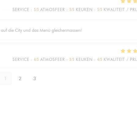
SERVICE
:
5
/5
ATMOSFEER
:
5
/5
KEUKEN
:
5
/5
KWALITEIT / PRI
k auf die City und das Menü gleichermassen!
SERVICE
:
4
/5
ATMOSFEER
:
5
/5
KEUKEN
:
4
/5
KWALITEIT / PRI
1
2
3