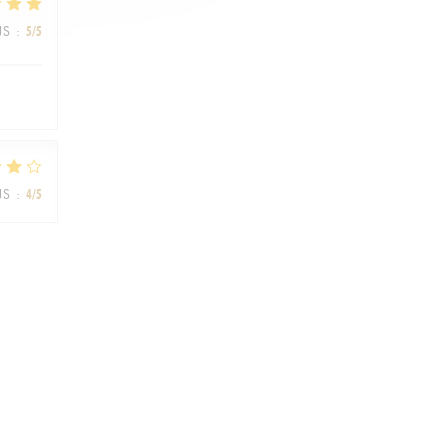
JS
:
5
/5
JS
:
4
/5