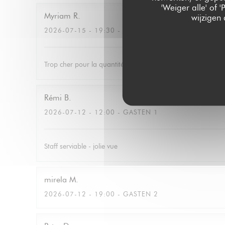
'Weiger alle' of
Myriam
R
wijzigen
2026-07-15
- 19:30 - GASTEN 2
Trop cher pour la quantité
Rémi
B
2026-07-12
- 12:00 - GASTEN 1
Staff serviable - jolie vue
mirela
M
2026-07-12
- 19:00 - GASTEN 2