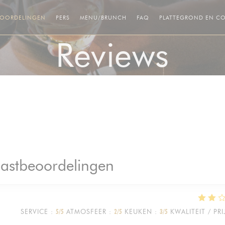
((OPENT IN EEN NIEUW VENSTER
((OPENT IN EEN NIEUW V
EOORDELINGEN
PERS
MENU/BRUNCH
FAQ
PLATTEGROND EN C
Reviews
astbeoordelingen
SERVICE
:
5
/5
ATMOSFEER
:
2
/5
KEUKEN
:
3
/5
KWALITEIT / PRI