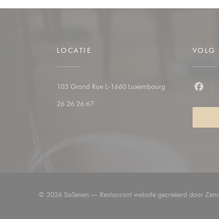
LOCATIE
VOLG
((opent in een nie
103 Grand Rue L-1660 Luxembourg
Faceb
26 26 26 67
© 2026 SixSeven — Restaurant website gecreëerd door
Zenc