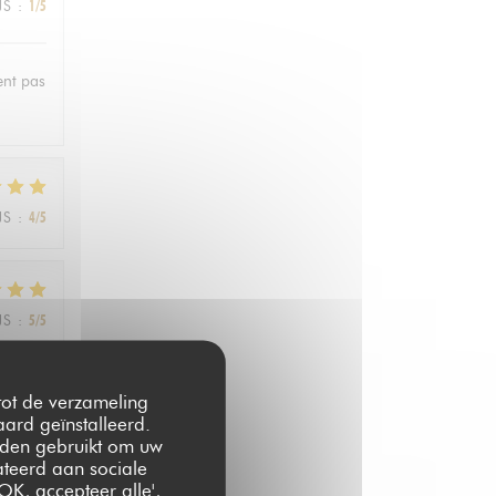
JS
:
1
/5
ent pas
JS
:
4
/5
JS
:
5
/5
 tot de verzameling
ard geïnstalleerd.
les
rden gebruikt om uw
lateerd aan sociale
OK, accepteer alle',