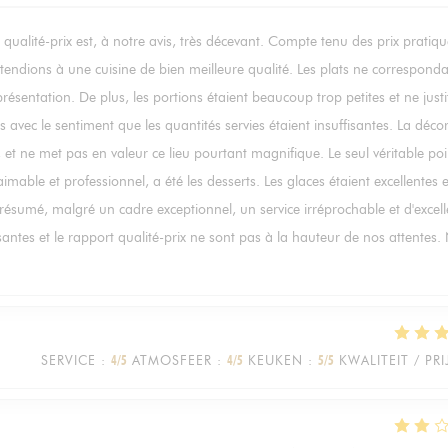
qualité-prix est, à notre avis, très décevant. Compte tenu des prix pratiqu
endions à une cuisine de bien meilleure qualité. Les plats ne corresponda
ésentation. De plus, les portions étaient beaucoup trop petites et ne justi
vec le sentiment que les quantités servies étaient insuffisantes. La déco
et ne met pas en valeur ce lieu pourtant magnifique. Le seul véritable poi
 aimable et professionnel, a été les desserts. Les glaces étaient excellentes e
 résumé, malgré un cadre exceptionnel, un service irréprochable et d'excell
fisantes et le rapport qualité-prix ne sont pas à la hauteur de nos attentes
SERVICE
:
4
/5
ATMOSFEER
:
4
/5
KEUKEN
:
5
/5
KWALITEIT / PRI