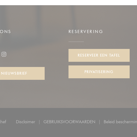
 ONS
RESERVERING
uw venster))
RESERVEER EEN TAFEL
ook ((opent in een nieuw venster))
Instagram ((opent in een nieuw venster))
PRIVATISERING
NIEUWSBRIEF
((opent in een nieuw venster))
hef
Disclaimer
GEBRUIKSVOORWAARDEN
Beleid beschermi
((opent in een nieuw venster))
((opent in een nieuw venster))