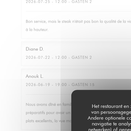
2026-07-25
- 12:00 - GASTEN 2
Bon service, mais le steak n'était pas bon la qualité de la 
à la hauteur.
Diane
D
2026-07-22
- 12:00 - GASTEN 2
Anouk
L
2026-06-19
- 19:00 - GASTEN 15
Nous avons dîné en famille au six seven le jour de notre ma
Het restaurant en 
van persoonsgegev
préparatifs pour avoir un menu le plus adapté à nos préféren
Andere optionele c
plats excellents, la vue magnifique. Nous étions très conte
navigatie te analy
netwerken) of geper