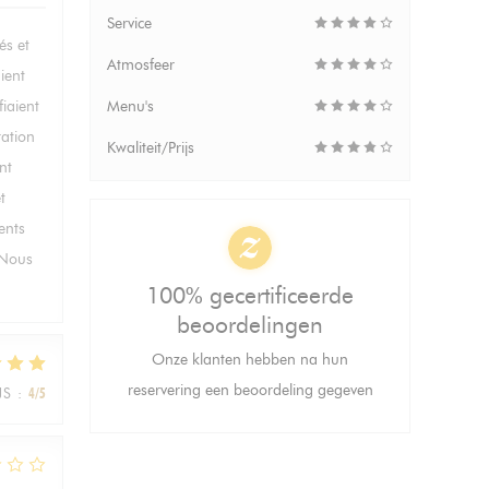
Service
és et
Atmosfeer
ient
fiaient
Menu's
ration
Kwaliteit/Prijs
nt
t
ents
. Nous
100% gecertificeerde
beoordelingen
Onze klanten hebben na hun
reservering een beoordeling gegeven
JS
:
4
/5