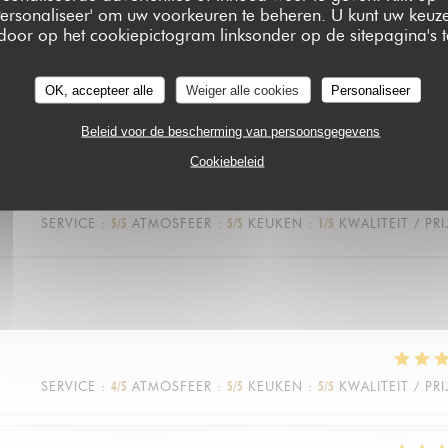
 'Personaliseer' om uw voorkeuren te beheren. U kunt uw keu
 door op het cookiepictogram linksonder op de sitepagina's te
SERVICE
:
5
/5
ATMOSFEER
:
5
/5
KEUKEN
:
3
/5
KWALITEIT / PRI
OK, accepteer alle
Weiger alle cookies
Personaliseer
Beleid voor de bescherming van persoonsgegevens
Cookiebeleid
SERVICE
:
5
/5
ATMOSFEER
:
5
/5
KEUKEN
:
1
/5
KWALITEIT / PRI
SERVICE
:
4
/5
ATMOSFEER
:
5
/5
KEUKEN
:
5
/5
KWALITEIT / PRI