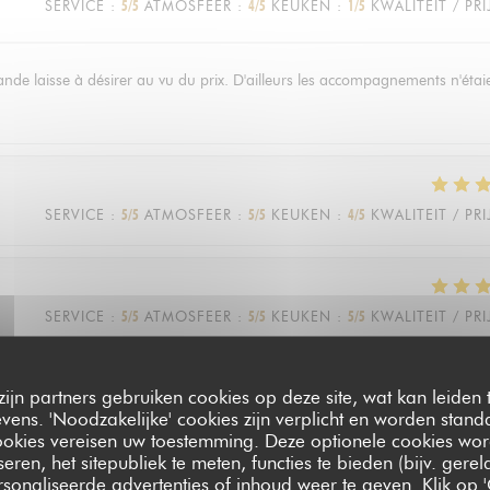
SERVICE
:
5
/5
ATMOSFEER
:
4
/5
KEUKEN
:
1
/5
KWALITEIT / PRI
viande laisse à désirer au vu du prix. D'ailleurs les accompagnements n'étai
SERVICE
:
5
/5
ATMOSFEER
:
5
/5
KEUKEN
:
4
/5
KWALITEIT / PRI
SERVICE
:
5
/5
ATMOSFEER
:
5
/5
KEUKEN
:
5
/5
KWALITEIT / PRI
riage civil. Même si cela avait requis pas mal de négociations pour les
zijn partners gebruiken cookies op deze site, wat kan leiden
ens. 'Noodzakelijke' cookies zijn verplicht en worden standa
ces, la soirée s’est déroulée à la perfection! Le service était impeccable, 
ookies vereisen uw toestemming. Deze optionele cookies wo
nts et tous les invités également! À recommander!
seren, het sitepubliek te meten, functies te bieden (bijv. gere
sonaliseerde advertenties of inhoud weer te geven. Klik op '