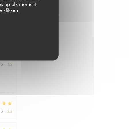
zes op elk moment
 klikken.
JS
:
1
/5
JS
:
3
/5
JS
:
5
/5