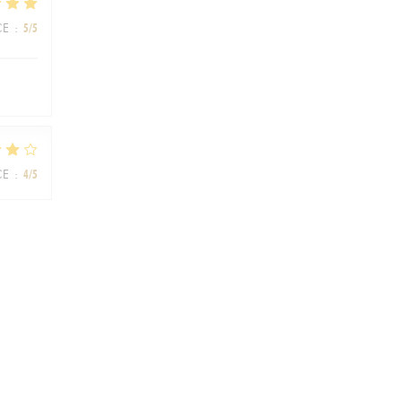
CE
:
5
/5
CE
:
4
/5