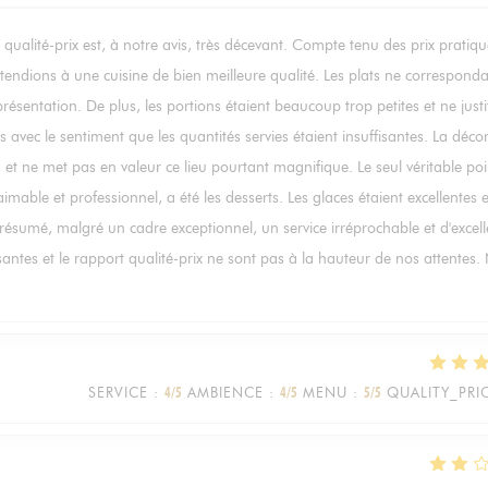
qualité-prix est, à notre avis, très décevant. Compte tenu des prix pratiqu
endions à une cuisine de bien meilleure qualité. Les plats ne corresponda
ésentation. De plus, les portions étaient beaucoup trop petites et ne justi
vec le sentiment que les quantités servies étaient insuffisantes. La déco
et ne met pas en valeur ce lieu pourtant magnifique. Le seul véritable poi
 aimable et professionnel, a été les desserts. Les glaces étaient excellentes e
 résumé, malgré un cadre exceptionnel, un service irréprochable et d'excell
fisantes et le rapport qualité-prix ne sont pas à la hauteur de nos attentes
SERVICE
:
4
/5
AMBIENCE
:
4
/5
MENU
:
5
/5
QUALITY_PRI