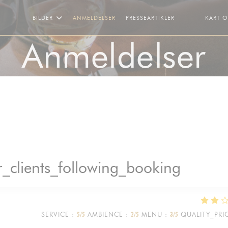
BILDER
ANMELDELSER
PRESSEARTIKLER
KART 
((ÅPNER I ET 
((ÅPNER I 
Anmeldelser
_clients_following_booking
SERVICE
:
5
/5
AMBIENCE
:
2
/5
MENU
:
3
/5
QUALITY_PRI