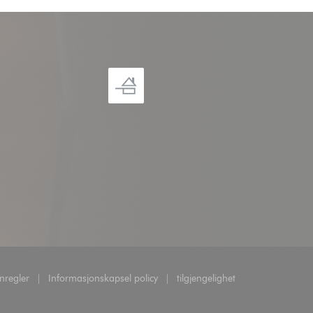
nregler
Informasjonskapsel policy
tilgjengelighet
du))
((åpner i et nytt vindu))
((åpner i et nytt vindu))
((åpner i et nytt vindu))