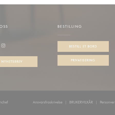
OSS
BESTILLING
ndu))
BESTILL ET BORD
ook ((åpner i et nytt vindu))
Instagram ((åpner i et nytt vindu))
PRIVATISERING
NYHETSBREV
((åpner i et nytt vindu))
nchef
Ansvarsfraskrivelse
BRUKERVILKÅR
Personver
((åpner i et nytt vindu))
((åpner i et nytt vin