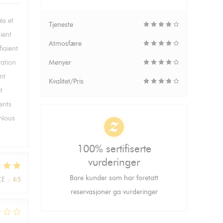
és et
Tjeneste
ient
Atmosfære
fiaient
ration
Menyer
nt
Kvalitet/Pris
t
ents
. Nous
100% sertifiserte
vurderinger
Bare kunder som har foretatt
CE
:
4
/5
reservasjoner ga vurderinger