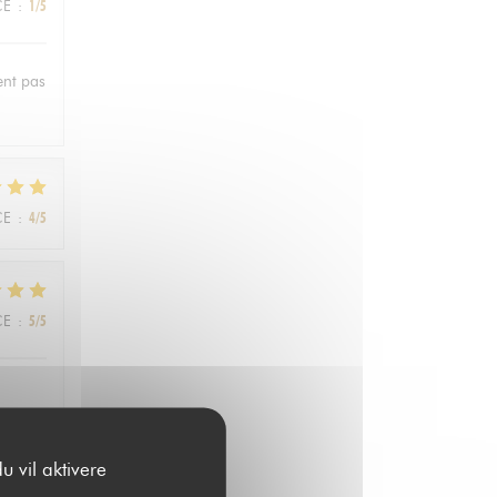
CE
:
1
/5
ent pas
CE
:
4
/5
CE
:
5
/5
les
u vil aktivere