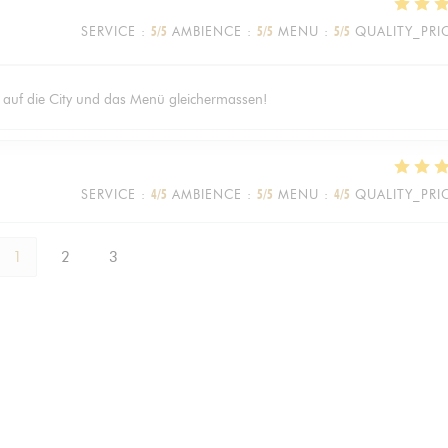
SERVICE
:
5
/5
AMBIENCE
:
5
/5
MENU
:
5
/5
QUALITY_PRI
k auf die City und das Menü gleichermassen!
SERVICE
:
4
/5
AMBIENCE
:
5
/5
MENU
:
4
/5
QUALITY_PRI
1
2
3