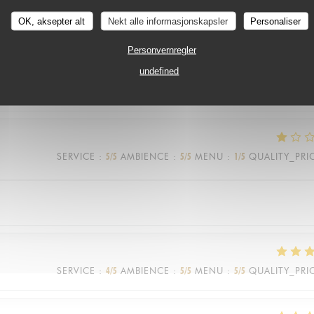
OK, aksepter alt
Nekt alle informasjonskapsler
Personaliser
SERVICE
:
5
/5
AMBIENCE
:
5
/5
MENU
:
3
/5
QUALITY_PRI
Personvernregler
undefined
SERVICE
:
5
/5
AMBIENCE
:
5
/5
MENU
:
1
/5
QUALITY_PRI
SERVICE
:
4
/5
AMBIENCE
:
5
/5
MENU
:
5
/5
QUALITY_PRI