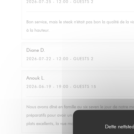
2026-07-25
- 12:00 - GUESTS 2
Bon service, mais le steak n'était pas bon la qualité de la 
à la hauteur.
Diane
D
2026-07-22
- 12:00 - GUESTS 2
Anouk
L
2026-06-19
- 19:00 - GUESTS 15
Nous avons dîné en famille au six seven le jour de notre ma
préparatifs pour avoir un menu le plus adapté à nos préféren
plats excellents, la vue magnifique. Nous étions très conte
Dette nettste