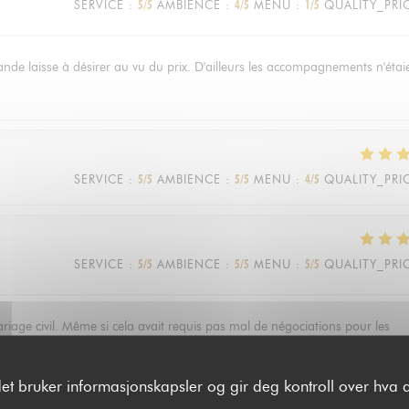
SERVICE
:
5
/5
AMBIENCE
:
4
/5
MENU
:
1
/5
QUALITY_PRI
viande laisse à désirer au vu du prix. D'ailleurs les accompagnements n'étai
SERVICE
:
5
/5
AMBIENCE
:
5
/5
MENU
:
4
/5
QUALITY_PRI
SERVICE
:
5
/5
AMBIENCE
:
5
/5
MENU
:
5
/5
QUALITY_PRI
riage civil. Même si cela avait requis pas mal de négociations pour les
ces, la soirée s’est déroulée à la perfection! Le service était impeccable, 
nts et tous les invités également! À recommander!
det bruker informasjonskapsler og gir deg kontroll over hva d