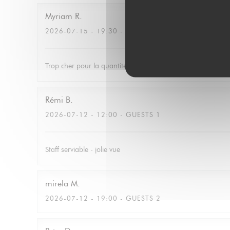
Myriam
R
2026-07-15
- 19:30 - GUESTS 2
Trop cher pour la quantité
Rémi
B
2026-07-12
- 12:00 - GUESTS 1
Staff serviable - jolie vue
mirela
M
2026-07-12
- 19:00 - GUESTS 2