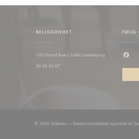
BELIGGENHET
FØLG 
((åpner i et nytt vi
103 Grand Rue L-1660 Luxembourg
Faceb
26 26 26 67
© 2026 SixSeven — Restaurantnettsted opprettet av
Ze