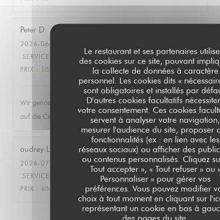
Peter
D
2026-06-27
- 19:30 - COUVERTS 2
Le restaurant et ses partenaires utilise
SERVICE
:
5
/5
AMBIANCE
:
5
/5
CUISINE
:
5
/5
QUALITÉ /
des cookies sur ce site, pouvant impli
PRIX
:
5
/5
la collecte de données à caractère
personnel. Les cookies dits « nécessair
sont obligatoires et installés par défa
D'autres cookies facultatifs nécessite
Wir genossen die herrlich entspannte Atmosphäre mit Blick
votre consentement. Ces cookies faculta
auf die City und das Menü gleichermassen!
servent à analyser votre navigation
mesurer l'audience du site, proposer 
fonctionnalités (ex : en lien avec les
réseaux sociaux) ou afficher des public
audrey
L
ou contenus personnalisés. Cliquez su
2026-07-09
- 18:30 - COUVERTS 15
Tout accepter », « Tout refuser » ou 
SERVICE
:
4
/5
AMBIANCE
:
5
/5
CUISINE
:
4
/5
QUALITÉ /
Personnaliser » pour gérer vos
préférences. Vous pouvez modifier v
PRIX
:
4
/5
choix à tout moment en cliquant sur l'i
représentant un cookie en bas à gau
des pages du site.
1
2
3