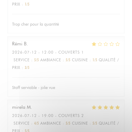
PRIX
:
1
/5
Trop cher pour la quantité
Rémi
B
2026-07-12
- 12:00 - COUVERTS 1
SERVICE
:
5
/5
AMBIANCE
:
5
/5
CUISINE
:
1
/5
QUALITÉ /
PRIX
:
3
/5
Staff serviable - jolie vue
mirela
M
2026-07-12
- 19:00 - COUVERTS 2
SERVICE
:
4
/5
AMBIANCE
:
5
/5
CUISINE
:
5
/5
QUALITÉ /
PRIX
:
5
/5