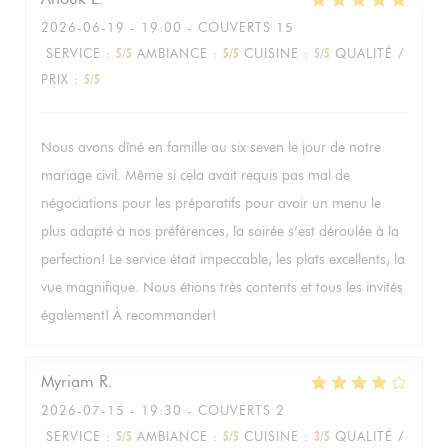
2026-06-19
- 19:00 - COUVERTS 15
SERVICE
:
5
/5
AMBIANCE
:
5
/5
CUISINE
:
5
/5
QUALITÉ /
PRIX
:
5
/5
Nous avons dîné en famille au six seven le jour de notre
mariage civil. Même si cela avait requis pas mal de
négociations pour les préparatifs pour avoir un menu le
plus adapté à nos préférences, la soirée s’est déroulée à la
perfection! Le service était impeccable, les plats excellents, la
vue magnifique. Nous étions très contents et tous les invités
également! À recommander!
Myriam
R
2026-07-15
- 19:30 - COUVERTS 2
SERVICE
:
5
/5
AMBIANCE
:
5
/5
CUISINE
:
3
/5
QUALITÉ /