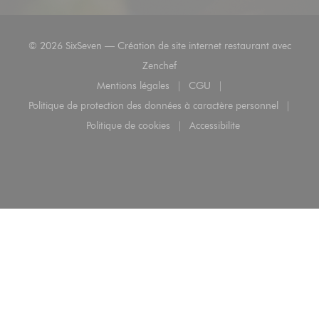
© 2026 SixSeven — Création de site internet restaurant avec
((ouvre une nouvelle fenêtre))
Zenchef
Mentions légales
CGU
((ouvre une nouvelle fenêtre))
((ouvre une nouvelle fenêt
Politique de protection des données à caractère personnel
((ouvre une nouvelle fenêtre))
Politique de cookies
Accessibilite
((ouvre une nouvelle fenêtre))
((ouvre une nouvelle fenê