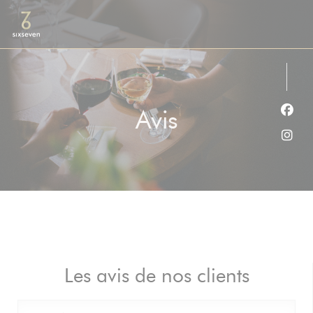
Personnalisation de vos choix en matière de cookies
Avis
Face
Inst
Les avis de nos clients