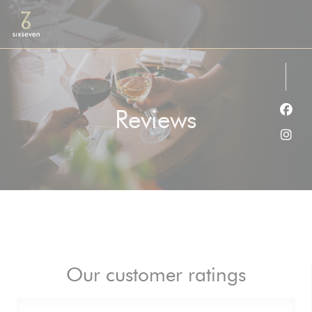
Personalizing your cookie choices
Reviews
Face
Inst
Our customer ratings