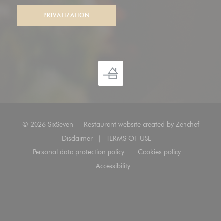
PRIVATIZATION
((opens
© 2026 SixSeven — Restaurant website created by
Zenchef
Disclaimer
TERMS OF USE
((opens in a new window))
((opens in a new window))
Personal data protection policy
Cookies policy
((opens in a new window))
((opens in a new 
Accessibility
((opens in a new window))