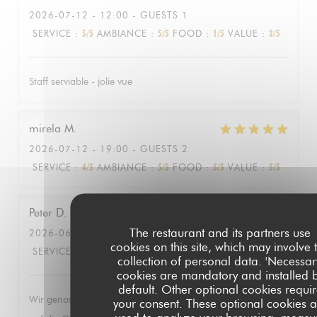
2026-07-12
- 12:00 - GUESTS 1
SERVICE
:
5
/5
AMBIANCE
:
5
/5
FOOD
:
1
/5
VALUE
:
3
/5
Staff serviable - jolie vue
mirela
M
2026-07-12
- 19:00 - GUESTS 2
SERVICE
:
4
/5
AMBIANCE
:
5
/5
FOOD
:
5
/5
VALUE
:
5
/5
Peter
D
The restaurant and its partners use
2026-06-27
- 19:30 - GUESTS 2
cookies on this site, which may involve 
SERVICE
:
5
/5
AMBIANCE
:
5
/5
FOOD
:
5
/5
VALUE
:
5
/5
collection of personal data. 'Necessar
cookies are mandatory and installed 
default. Other optional cookies requi
Wir genossen die herrlich entspannte Atmosphäre mit Blick
your consent. These optional cookies a