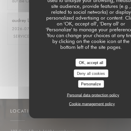
used to analyze your browsing, measu
auf die City und das Menü gleichermassen!
site audience, provide features (e.g.,
related to social networks) or display
personalized advertising or content. Cl
audrey
L
on 'OK, accept all', 'Deny all' or
2026-07-09
- 18:30 - GUESTS 15
'Personalize' to manage your preferenc
You can change your choices at any ti
SERVICE
:
4
/5
AMBIANCE
:
5
/5
FOOD
:
4
/5
VALUE
:
4
/5
by clicking on the cookie icon at the
bottom left of the site pages.
1
2
3
OK, accept all
Deny all cookies
Personalize
Personal data protection policy
Cookie management policy
LOCATION