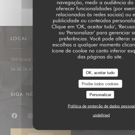
navegação, medir a audiência do s
oferecer funcionalidades (por exe
relacionadas às redes sociais) ou e
publicidade ou conteúdos personali
Clique em 'OK, aceitar tudo', 'Recusa
ou 'Personalizar' para gerenciar s
preferências. Você pode alterar s
LOCAL
escolhas a qualquer momento clica
ícone de cookie no canto inferior es
das páginas do site.
((abre numa nova janela))
103 Grand Rue L-1660 Luxembourg
26 26 26 67
OK, aceitar tudo
Proíbe todos cookies
SIGA-NOS
Personalizar
Política de proteção de dados pessoai
undefined
Facebook ((abre numa nova janela))
Instagram ((abre numa nova janela))
NEWSLETTER