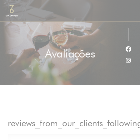
Painel de Gerenciamento de Cookies
Avaliações
Face
Inst
reviews_from_our_clients_followi