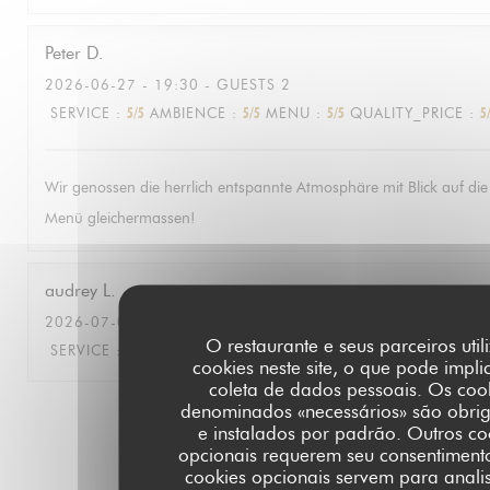
Peter
D
2026-06-27
- 19:30 - GUESTS 2
SERVICE
:
5
/5
AMBIENCE
:
5
/5
MENU
:
5
/5
QUALITY_PRICE
:
5
Wir genossen die herrlich entspannte Atmosphäre mit Blick auf die
Menü gleichermassen!
audrey
L
2026-07-09
- 18:30 - GUESTS 15
O restaurante e seus parceiros util
SERVICE
:
4
/5
AMBIENCE
:
5
/5
MENU
:
4
/5
QUALITY_PRICE
:
4
cookies neste site, o que pode impli
coleta de dados pessoais. Os coo
denominados «necessários» são obrig
1
2
3
e instalados por padrão. Outros co
opcionais requerem seu consentimento
cookies opcionais servem para anali