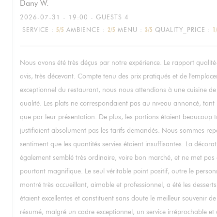
Dany
W
2026-07-31
- 19:00 - GUESTS 4
SERVICE
:
5
/5
AMBIENCE
:
2
/5
MENU
:
3
/5
QUALITY_PRICE
:
1
Nous avons été très déçus par notre expérience. Le rapport qualité-
avis, très décevant. Compte tenu des prix pratiqués et de l'emplac
exceptionnel du restaurant, nous nous attendions à une cuisine de
qualité. Les plats ne correspondaient pas au niveau annoncé, tant 
que par leur présentation. De plus, les portions étaient beaucoup t
justifiaient absolument pas les tarifs demandés. Nous sommes repa
sentiment que les quantités servies étaient insuffisantes. La décora
également semblé très ordinaire, voire bon marché, et ne met pas e
pourtant magnifique. Le seul véritable point positif, outre le personn
montré très accueillant, aimable et professionnel, a été les desserts
étaient excellentes et constituent sans doute le meilleur souvenir de
résumé, malgré un cadre exceptionnel, un service irréprochable et d