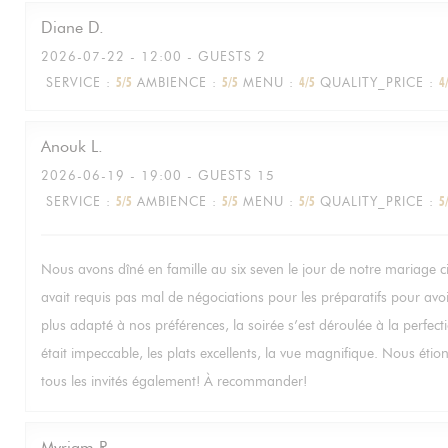
Diane
D
2026-07-22
- 12:00 - GUESTS 2
SERVICE
:
5
/5
AMBIENCE
:
5
/5
MENU
:
4
/5
QUALITY_PRICE
:
4
Anouk
L
2026-06-19
- 19:00 - GUESTS 15
SERVICE
:
5
/5
AMBIENCE
:
5
/5
MENU
:
5
/5
QUALITY_PRICE
:
5
Nous avons dîné en famille au six seven le jour de notre mariage ci
avait requis pas mal de négociations pour les préparatifs pour avo
plus adapté à nos préférences, la soirée s’est déroulée à la perfecti
était impeccable, les plats excellents, la vue magnifique. Nous étion
tous les invités également! À recommander!
Myriam
R