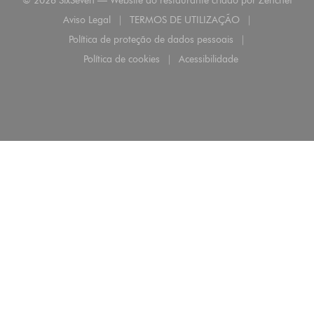
© 2026 SixSeven — Website do restaurante criado por
Zenchef
Aviso Legal
TERMOS DE UTILIZAÇÃO
((abre numa nova janela))
((abre numa nova janela))
Política de proteção de dados pessoais
((abre numa nova janela))
Política de cookies
Acessibilidade
((abre numa nova janela))
((abre numa nova janela